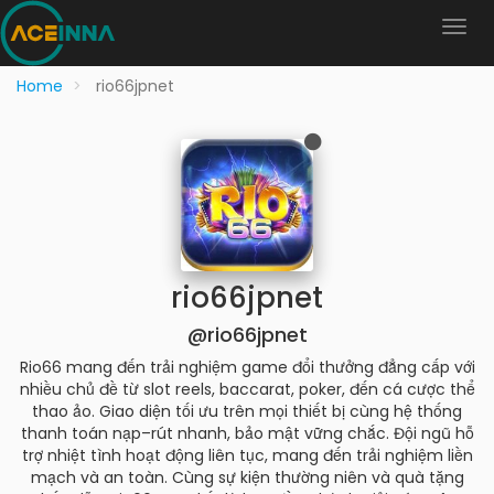
Home
rio66jpnet
rio66jpnet
@rio66jpnet
Rio66 mang đến trải nghiệm game đổi thưởng đẳng cấp với
nhiều chủ đề từ slot reels, baccarat, poker, đến cá cược thể
thao ảo. Giao diện tối ưu trên mọi thiết bị cùng hệ thống
thanh toán nạp–rút nhanh, bảo mật vững chắc. Đội ngũ hỗ
trợ nhiệt tình hoạt động liên tục, mang đến trải nghiệm liền
mạch và an toàn. Cùng sự kiện thường niên và quà tặng