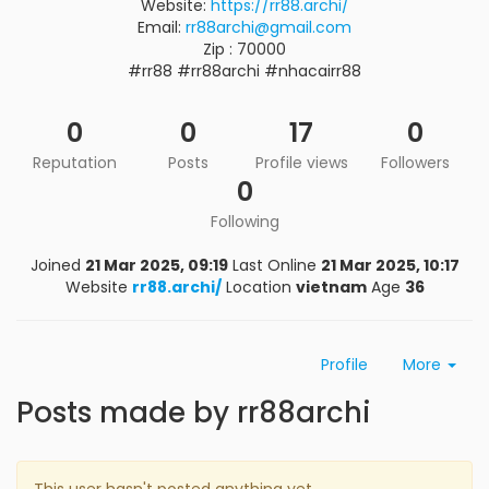
Website:
https://rr88.archi/
Email:
rr88archi@gmail.com
Zip : 70000
#rr88 #rr88archi #nhacairr88
0
0
17
0
Reputation
Posts
Profile views
Followers
0
Following
Joined
21 Mar 2025, 09:19
Last Online
21 Mar 2025, 10:17
Website
rr88.archi/
Location
vietnam
Age
36
Profile
More
Posts made by rr88archi