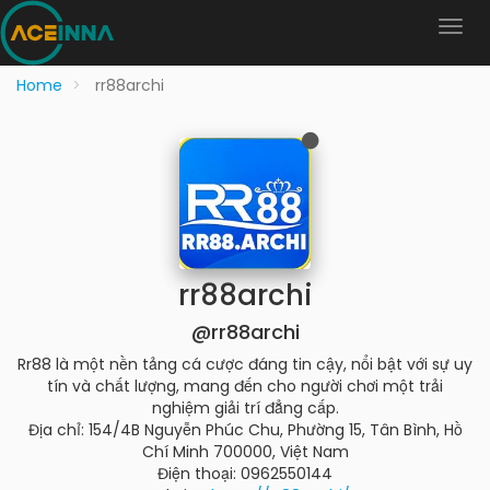
Home
rr88archi
rr88archi
@rr88archi
Rr88 là một nền tảng cá cược đáng tin cậy, nổi bật với sự uy
tín và chất lượng, mang đến cho người chơi một trải
nghiệm giải trí đẳng cấp.
Địa chỉ: 154/4B Nguyễn Phúc Chu, Phường 15, Tân Bình, Hồ
Chí Minh 700000, Việt Nam
Điện thoại: 0962550144