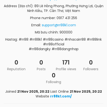
Address (Địa chỉ): 89 Lê Hồng Phong, Phường Hưng Lợi, Quận
Ninh Kiều, TP. Cần Thơ, Việt Nam
Phone number: 0917 431 256
Email:
support@rr88k1.com
Mã bưu chính: 900000
Hastag: #rr88 #rr88k1 #rr88casino #nhacairr88 #rr88link
#rr88official
#rr88dangky #rr88dangnhap
0
0
171
0
Reputation
Posts
Profile views
Followers
0
Following
Joined
21 Nov 2025, 20:22
Last Online
21 Nov 2025, 20:22
Website
rr88k1.com/