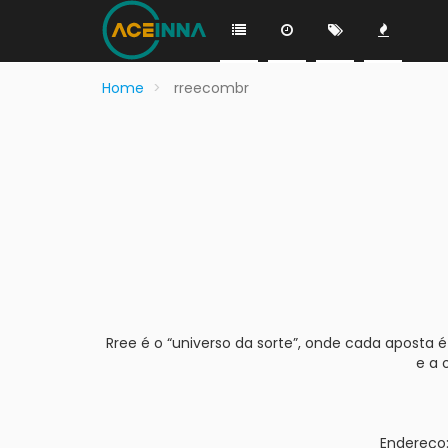
Home
rreecombr
Rree é o “universo da sorte”, onde cada aposta é
e a 
Endereço: 