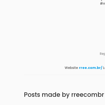
#r
Re
Website
rree.com.br/
L
Posts made by rreecombr