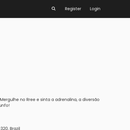
Register
Login
Mergulhe no Rree e sinta a adrenalina, a diversão
unfo!
320, Brazil