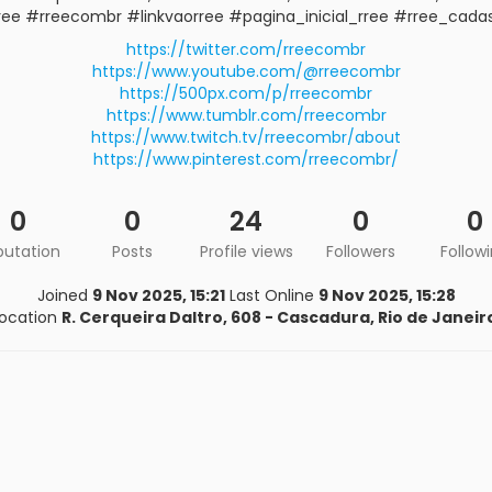
ree #rreecombr #linkvaorree #pagina_inicial_rree #rree_cadas
https://twitter.com/rreecombr
https://www.youtube.com/@rreecombr
https://500px.com/p/rreecombr
https://www.tumblr.com/rreecombr
https://www.twitch.tv/rreecombr/about
https://www.pinterest.com/rreecombr/
0
0
24
0
0
putation
Posts
Profile views
Followers
Follow
Joined
9 Nov 2025, 15:21
Last Online
9 Nov 2025, 15:28
ocation
R. Cerqueira Daltro, 608 - Cascadura, Rio de Janeiro