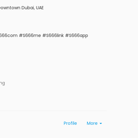
 Downtown Dubai, UAE
S666com #S666me #S666link #S666app
ing
Profile
More