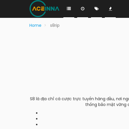
Home
s8rip
S8 là địa chỉ cá cược trực tuyến hàng đầu, nơi ng
thống bảo mật vững ch