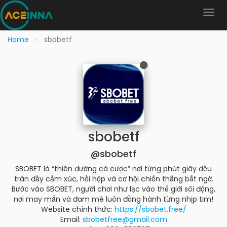
Home
sbobetf
sbobetf
@sbobetf
SBOBET là “thiên đường cá cược” nơi từng phút giây đều
tràn đầy cảm xúc, hồi hộp và cơ hội chiến thắng bất ngờ.
Bước vào SBOBET, người chơi như lạc vào thế giới sôi động,
nơi may mắn và đam mê luôn đồng hành từng nhịp tim!
Website chính thức:
https://sbobet.free/
Email:
sbobetfree@gmail.com