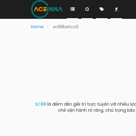
Home
sc88betco0
SC88
là điểm đến giải trí trực tuyến với nhiều 
chế vận hành rõ ràng, chú trọng bảo 