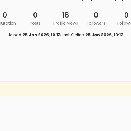
0
0
18
0
0
putation
Posts
Profile views
Followers
Follow
Joined
25 Jan 2026, 10:13
Last Online
25 Jan 2026, 10:13