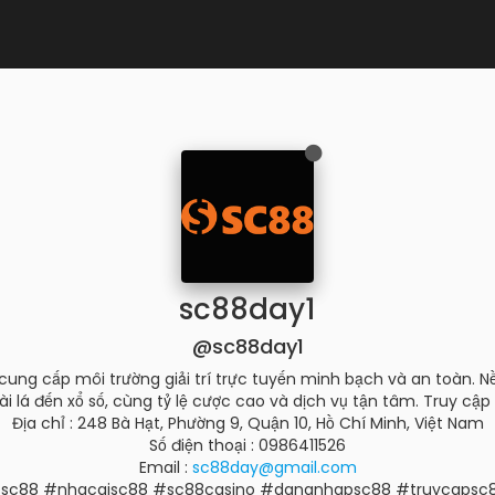
sc88day1
@sc88day1
 cung cấp môi trường giải trí trực tuyến minh bạch và an toàn. N
ài lá đến xổ số, cùng tỷ lệ cược cao và dịch vụ tận tâm. Truy cập 
Địa chỉ : 248 Bà Hạt, Phường 9, Quận 10, Hồ Chí Minh, Việt Nam
Số điện thoại : 0986411526
Email :
sc88day@gmail.com
sc88 #nhacaisc88 #sc88casino #dangnhapsc88 #truycapsc