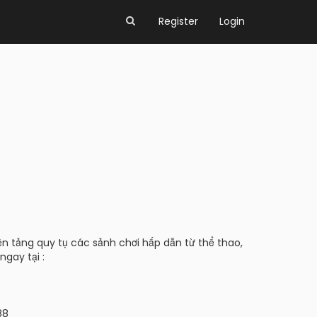
Register
Login
ền tảng quy tụ các sảnh chơi hấp dẫn từ thể thao,
ngay tại :
88