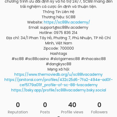
chương trình ưu đãi định kỳ và hỗ trợ 24/7, SC88 mang đến
trải nghiệm cá cược ổn định và thuận tiện.
Thông Tin Liên Hệ
Thương hiệu: SC88
Website:
https://sc88lv.academy/
Email: support@sc88lv.academy
Hotline: 0975 836 214
Địa chỉ: 34/1 Phan Tây Hồ, Phường 7, Phú Nhuận, TP Hồ Chí
Minh, Việt Nam
Zipcode: 700000
Hashtags
#sc88 #sc88casino #slotgamesc88 #nhacaisc88
#dangkysc88
Mạng xã hội:
https://www.themoviedb.org/u/sc88lvacademy
https://janitorai.com/profiles/432c25d6-7fa2-494e-ad0f-
cef5179a011f_profile-of-sc-88-lvacademy
https://bsky.app/profile/sc88lvacademy.bsky.social
0
0
40
0
Reputation
Posts
Profile views
Followers