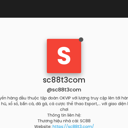
S
sc88t3com
@sc88t3com
yến hàng đầu thuộc tập đoàn OKVIP với lượng truy cập lên tới hà
hũ, xổ số, bắn cá, đá gà, cá cược thể thao Esport,... với giao di
chơi
Thông tin liên hệ:
Thương hiệu nhà cái: SC88
Website:
https://sc88t3.com/