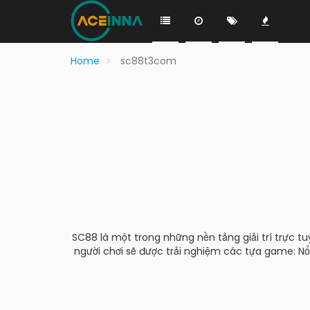
Home
sc88t3com
SC88 là một trong những nền tảng giải trí trực tu
người chơi sẽ được trải nghiệm các tựa game: Nổ 