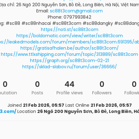
Địa chỉ: 26 Ngõ 200 Nguyễn Sơn, Bồ Đề, Long Biên, Hà Nội, Việt Na
Email:
sc88t3com@gmail.com
Phone: 0797993842
ag: #sc88 #sc88nhacai #sc88t3com #sc88dangky #sc88dan
https://noti.st/sc88t3com
https://boldomatic.com/view/writer/sc88t3com
ps://leakedmodels.com/forum/members/sc88t3com.691395/a
https://gratisafhalen.be/author/sc88t3com/
https://www.ttlxshipping.com/forum/topic/313889/sc88t3com
https://graph.org/sc88t3com-02-21
https://sklad-slabov.ru/forum/user/36666/
0
0
44
0
0
putation
Posts
Profile views
Followers
Follow
Joined
21 Feb 2026, 05:57
Last Online
21 Feb 2026, 05:57
3.com/
Location
26 Ngõ 200 Nguyễn Sơn, Bồ Đề, Long Biên, Hà