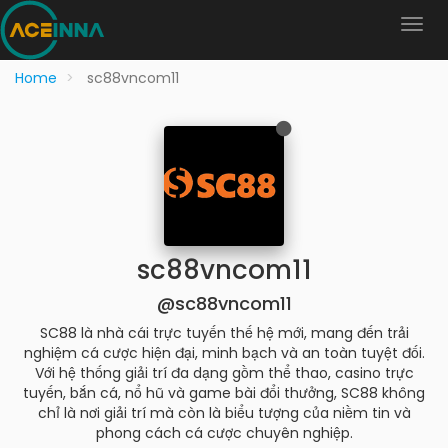
Home
sc88vncom11
sc88vncom11
@sc88vncom11
SC88 là nhà cái trực tuyến thế hệ mới, mang đến trải
nghiệm cá cược hiện đại, minh bạch và an toàn tuyệt đối.
Với hệ thống giải trí đa dạng gồm thể thao, casino trực
tuyến, bắn cá, nổ hũ và game bài đổi thưởng, SC88 không
chỉ là nơi giải trí mà còn là biểu tượng của niềm tin và
phong cách cá cược chuyên nghiệp.