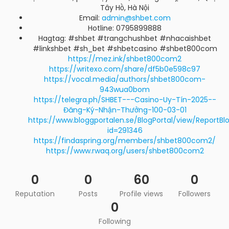
Tây Hồ, Hà Nội
Email:
admin@shbet.com
Hotline: 0795899888
Hagtag: #shbet #trangchushbet #nhacaishbet
#linkshbet #sh_bet #shbetcasino #shbet800com
https://mez.ink/shbet800com2
https://writexo.com/share/df5b0e598c97
https://vocal.media/authors/shbet800com-
943wua0bom
https://telegra.ph/SHBET---Casino-Uy-Tín-2025--
Đăng-Ký-Nhận-Thưởng-100-03-01
https://www.bloggportalen.se/BlogPortal/view/ReportBl
id=291346
https://findaspring.org/members/shbet800com2/
https://www.rwaq.org/users/shbet800com2
0
0
60
0
Reputation
Posts
Profile views
Followers
0
Following