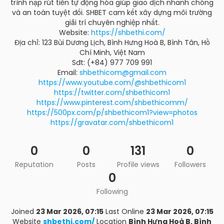
trình nạp rút tiền tự động hóa giúp giao dịch nhanh chóng
và an toàn tuyệt đối. SHBET cam kết xây dựng môi trường
giải trí chuyên nghiệp nhất.
Website:
https://shbethi.com/
Địa chỉ: 123 Bùi Dương Lịch, Bình Hưng Hoà B, Bình Tân, Hồ
Chí Minh, Việt Nam
Sđt: (+84) 977 709 991
Email:
shbethicom@gmail.com
https://www.youtube.com/@shbethicom1
https://twitter.com/shbethicom1
https://www.pinterest.com/shbethicomm/
https://500px.com/p/shbethicom1?view=photos
https://gravatar.com/shbethicom1
0
0
131
0
Reputation
Posts
Profile views
Followers
0
Following
Joined
23 Mar 2026, 07:15
Last Online
23 Mar 2026, 07:15
Website
shbethi.com/
Location
Bình Hưng Hoà B, Bình