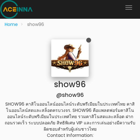
Home
show96
show96
@show96
SHOW96 คาสิโนออนไลน์ออนไลน์ระดับพรีเมียมในประเทศไทย คาสิ
โนออนไลน์สดและสล็อตครบวงจร. SHOW96 คือแพลตฟอร์มคาสิโน
ออนไลน์ระดับพรีเมียมในประเทศไทย รวมคาสิโนสดและสล็อต ฝาก
ถอนรวดเร็ว ระบบปลอดภัย สิทธิพิเศษ VIP และการเล่นอย่างมีความรับ
ผิดชอบสำหรับผู้เล่นชาวไทย
Contact Information: