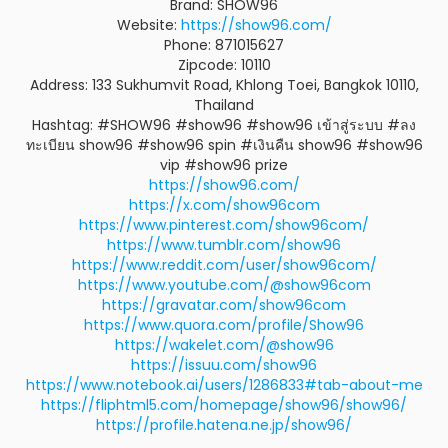
Brand: SHOW96
Website:
https://show96.com/
Phone: 871015627
Zipcode: 10110
Address: 133 Sukhumvit Road, Khlong Toei, Bangkok 10110,
Thailand
Hashtag: #SHOW96 #show96 #show96 เข้าสู่ระบบ #ลง
ทะเบียน show96 #show96 spin #เงินคืน show96 #show96
vip #show96 prize
https://show96.com/
https://x.com/show96com
https://www.pinterest.com/show96com/
https://www.tumblr.com/show96
https://www.reddit.com/user/show96com/
https://www.youtube.com/@show96com
https://gravatar.com/show96com
https://www.quora.com/profile/Show96
https://wakelet.com/@show96
https://issuu.com/show96
https://www.notebook.ai/users/1286833#tab-about-me
https://fliphtml5.com/homepage/show96/show96/
https://profile.hatena.ne.jp/show96/