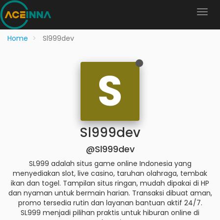
Home
Sl999dev
S
Sl999dev
@Sl999dev
SL999 adalah situs game online Indonesia yang
menyediakan slot, live casino, taruhan olahraga, tembak
ikan dan togel. Tampilan situs ringan, mudah dipakai di HP
dan nyaman untuk bermain harian. Transaksi dibuat aman,
promo tersedia rutin dan layanan bantuan aktif 24/7.
SL999 menjadi pilihan praktis untuk hiburan online di