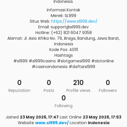
Indonesia.
Informasi Kontak
Merek: SL999
Situs Web:
https://www.sl999.dev/
Email: support@sl999.dev
Hotline: (+62) 821 6047 9358
Alamat: Jl. Asia Afrika No. 76, Braga, Bandung, Jawa Barat,
Indonesia
Kode Pos: 40111
Hashtags
#sl999 #sl999casino #slotgamesl999 #slotonline
#casinoindonesia #daftarsl999
0
0
210
0
Reputation
Posts
Profile views
Followers
0
Following
Joined
23 May 2026, 17:47
Last Online
23 May 2026, 17:53
Website
www.sl999.dev/
Location
Indonesia