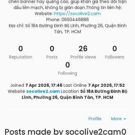
chèn banner hay quảng cáo, giúp khán giả theo dõi trận
đấu liền mạch, không bị gián đoạn.Thông tin liên hệ:
Website:
https://socolive2.cam
Phone: 0693446886
Địa chỉ: Số 18A Đường Đinh Bộ Lĩnh, Phường 26, Quận Bình
Tân, TP. HCM
0
0
26
0
Reputation
Posts
Profile views
Followers
0
Following
Joined
7 Apr 2026, 17:46
Last Online
7 Apr 2026, 17:52
Website
socolive2.cam
Location
Số 18A Đường Đinh Bộ
Lĩnh, Phường 26, Quận Bình Tân, TP. HCM
Profile
More
Posts made by socolive2cam0