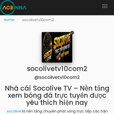
Home
socolivetv10com2
socolivetv10com2
@socolivetv10com2
Nhà cái Socolive TV – Nền tảng
xem bóng đá trực tuyến được
yêu thích hiện nay
socolive
là nền tảng chuyên phát sóng trực tiếp các trận