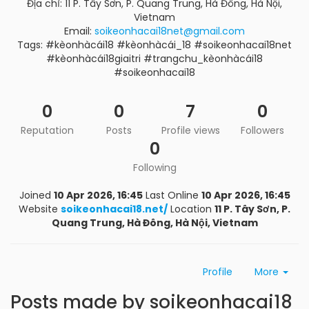
Địa chỉ: 11 P. Tây Sơn, P. Quang Trung, Hà Đông, Hà Nội,
Vietnam
Email:
soikeonhacai18net@gmail.com
Tags: #kèonhàcái18 #kèonhàcái_18 #soikeonhacai18net
#kèonhàcái18giaitri #trangchu_kèonhàcái18
#soikeonhacai18
0
0
7
0
Reputation
Posts
Profile views
Followers
0
Following
Joined
10 Apr 2026, 16:45
Last Online
10 Apr 2026, 16:45
Website
soikeonhacai18.net/
Location
11 P. Tây Sơn, P.
Quang Trung, Hà Đông, Hà Nội, Vietnam
Profile
More
Posts made by soikeonhacai18