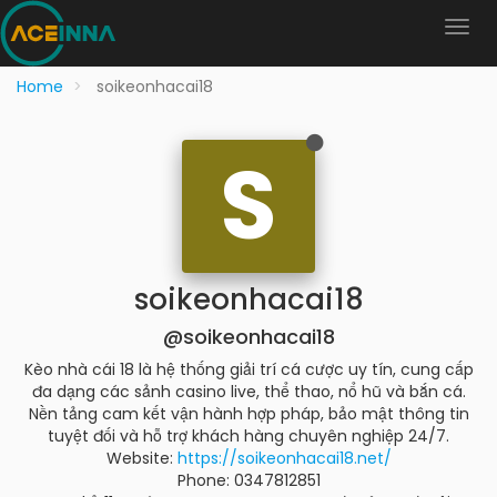
Home
soikeonhacai18
S
soikeonhacai18
@soikeonhacai18
Kèo nhà cái 18 là hệ thống giải trí cá cược uy tín, cung cấp
đa dạng các sảnh casino live, thể thao, nổ hũ và bắn cá.
Nền tảng cam kết vận hành hợp pháp, bảo mật thông tin
tuyệt đối và hỗ trợ khách hàng chuyên nghiệp 24/7.
Website:
https://soikeonhacai18.net/
Phone: 0347812851