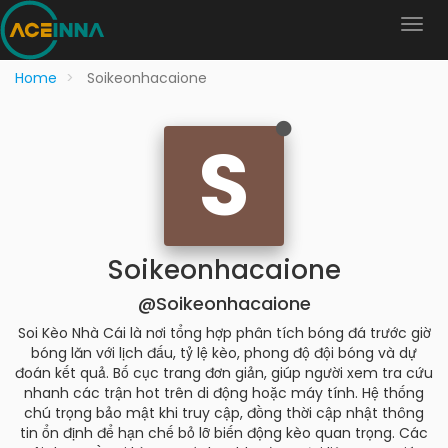
Home
Soikeonhacaione
S
Soikeonhacaione
@Soikeonhacaione
Soi Kèo Nhà Cái là nơi tổng hợp phân tích bóng đá trước giờ
bóng lăn với lịch đấu, tỷ lệ kèo, phong độ đội bóng và dự
đoán kết quả. Bố cục trang đơn giản, giúp người xem tra cứu
nhanh các trận hot trên di động hoặc máy tính. Hệ thống
chú trọng bảo mật khi truy cập, đồng thời cập nhật thông
tin ổn định để hạn chế bỏ lỡ biến động kèo quan trọng. Các