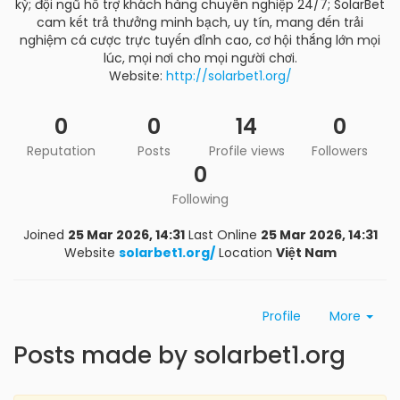
kỳ; đội ngũ hỗ trợ khách hàng chuyên nghiệp 24/7; SolarBet
cam kết trả thưởng minh bạch, uy tín, mang đến trải
nghiệm cá cược trực tuyến đỉnh cao, cơ hội thắng lớn mọi
lúc, mọi nơi cho mọi người chơi.
Website:
http://solarbet1.org/
0
0
14
0
Reputation
Posts
Profile views
Followers
0
Following
Joined
25 Mar 2026, 14:31
Last Online
25 Mar 2026, 14:31
Website
solarbet1.org/
Location
Việt Nam
Profile
More
Posts made by solarbet1.org