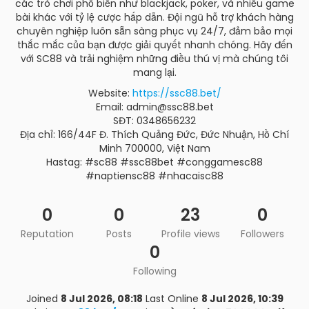
các trò chơi phổ biến như blackjack, poker, và nhiều game
bài khác với tỷ lệ cược hấp dẫn. Đội ngũ hỗ trợ khách hàng
chuyên nghiệp luôn sẵn sàng phục vụ 24/7, đảm bảo mọi
thắc mắc của bạn được giải quyết nhanh chóng. Hãy đến
với SC88 và trải nghiệm những điều thú vị mà chúng tôi
mang lại.
Website:
https://ssc88.bet/
Email: admin@ssc88.bet
SĐT: 0348656232
Địa chỉ: 166/44F Đ. Thích Quảng Đức, Đức Nhuận, Hồ Chí
Minh 700000, Việt Nam
Hastag: #sc88 #ssc88bet #conggamesc88
#naptiensc88 #nhacaisc88
0
0
23
0
Reputation
Posts
Profile views
Followers
0
Following
Joined
8 Jul 2026, 08:18
Last Online
8 Jul 2026, 10:39