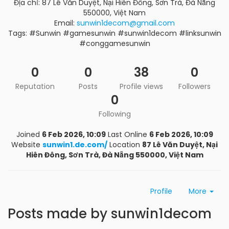
Địa chỉ: 87 Lê Văn Duyệt, Nại Hiên Đông, Sơn Trà, Đà Nẵng
550000, Việt Nam
Email:
sunwin1decom@gmail.com
Tags: #Sunwin #gamesunwin #sunwin1decom #linksunwin
#conggamesunwin
0
0
38
0
Reputation
Posts
Profile views
Followers
0
Following
Joined
6 Feb 2026, 10:09
Last Online
6 Feb 2026, 10:09
Website
sunwin1.de.com/
Location
87 Lê Văn Duyệt, Nại
Hiên Đông, Sơn Trà, Đà Nẵng 550000, Việt Nam
Profile
More
Posts made by sunwin1decom