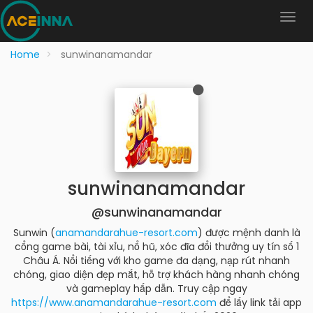
Home
sunwinanamandar
sunwinanamandar
@sunwinanamandar
Sunwin (
anamandarahue-resort.com
) được mệnh danh là
cổng game bài, tài xỉu, nổ hũ, xóc đĩa đổi thưởng uy tín số 1
Châu Á. Nổi tiếng với kho game đa dạng, nạp rút nhanh
chóng, giao diện đẹp mắt, hỗ trợ khách hàng nhanh chóng
và gameplay hấp dẫn. Truy cập ngay
https://www.anamandarahue-resort.com
để lấy link tải app