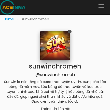
Home
sunwinchromeh
sunwinchromeh
@sunwinchromeh
Sunwin là nền tảng cá cược trực tuyến uy tín, cung cấp kèo
bóng đá hôm nay, kèo bóng đá trực tuyến và keo truc
tuyen chính xác. Nhà cái hỗ trợ tỷ lệ kèo bóng đá nhà cái
đầy đủ, giúp người chơi tham khảo và đặt cược hiệu quả.
Giao diện thân thiện, tốc độ
Thông tin liên hệ: