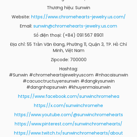
Thương hiệu: Sunwin
Website:
https://www.chromehearts-jewelry.us.com/
Email:
sunwin@chromehearts-jewelry.us.com
Số điện thoại: (+84) 091 567 8901
Địa chỉ: 55 Trần Văn Đang, Phường 11, Quận 3, TP. Hồ Chí
Minh, Việt Nam
Zipcode: 700000
Hashtag:
#Sunwin #chromeheartsjewelryuscom #nhacaisunwin
#cacuoctructuyensunwin #dangkysunwin
#dangnhapsunwin #khuyenmaisunwin
https://www.facebook.com/sunwinchromehea
https://x.com/sunwinchromehe
https://www.youtube.com/@sunwinchromehearts
https://www.pinterest.com/sunwinchromehearts/
https://www.twitch.tv/sunwinchromehearts/about