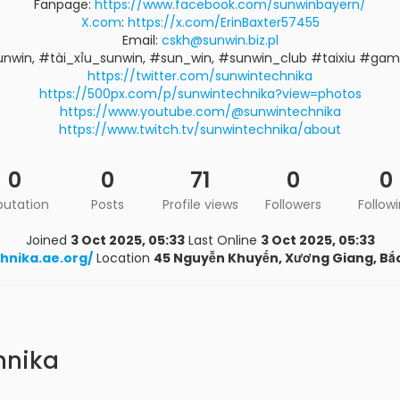
Fanpage:
https://www.facebook.com/sunwinbayern/
X.com
:
https://x.com/ErinBaxter57455
Email:
cskh@sunwin.biz.pl
_sunwin, #tài_xỉu_sunwin, #sun_win, #sunwin_club #taixiu #
https://twitter.com/sunwintechnika
https://500px.com/p/sunwintechnika?view=photos
https://www.youtube.com/@sunwintechnika
https://www.twitch.tv/sunwintechnika/about
0
0
71
0
0
putation
Posts
Profile views
Followers
Follow
Joined
3 Oct 2025, 05:33
Last Online
3 Oct 2025, 05:33
hnika.ae.org/
Location
45 Nguyễn Khuyến, Xương Giang, Bắc
hnika