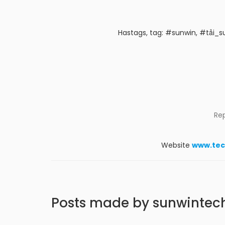
Hastags, tag: #sunwin, #tải
Re
Website
www.tec
Posts made by sunwintec