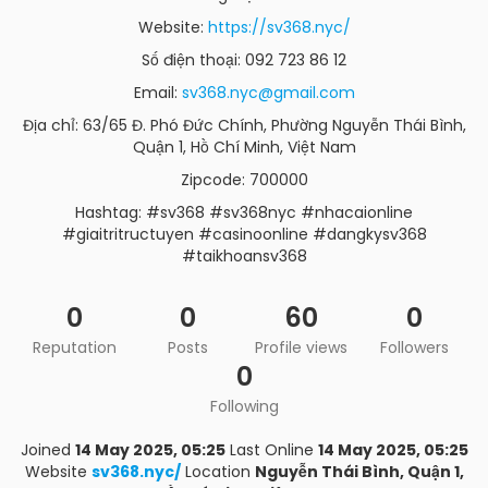
Website:
https://sv368.nyc/
Số điện thoại: 092 723 86 12
Email:
sv368.nyc@gmail.com
Địa chỉ: 63/65 Đ. Phó Đức Chính, Phường Nguyễn Thái Bình,
Quận 1, Hồ Chí Minh, Việt Nam
Zipcode: 700000
Hashtag: #sv368 #sv368nyc #nhacaionline
#giaitritructuyen #casinoonline #dangkysv368
#taikhoansv368
0
0
60
0
Reputation
Posts
Profile views
Followers
0
Following
Joined
14 May 2025, 05:25
Last Online
14 May 2025, 05:25
Website
sv368.nyc/
Location
Nguyễn Thái Bình, Quận 1,