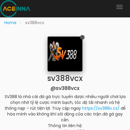
Home
sv388vcx
sv388vcx
@sv388vcx
SV388 là nhà cái đá gà trực tuyến được nhiều người chơi lựa
chọn nhờ tỷ lệ cược minh bạch, tốc độ tải nhanh và hệ
thống nạp – rút tiện lợi. Truy cập ngay
https://sv388v.cx/
để
hòa mình vào không khí sôi động của các trận đá gà gay
cấn.
Thông tin liên hệ: