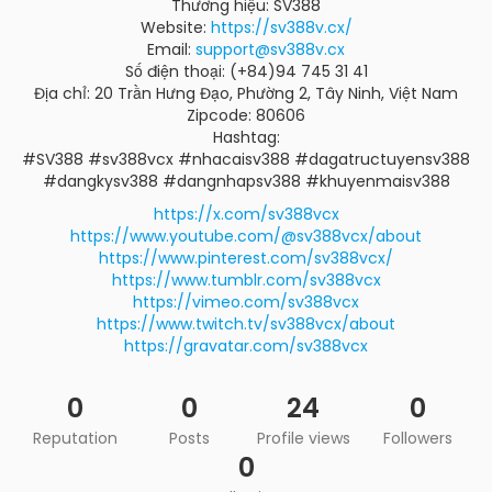
Thương hiệu: SV388
Website:
https://sv388v.cx/
Email:
support@sv388v.cx
Số điện thoại: (+84)94 745 31 41
Địa chỉ: 20 Trần Hưng Đạo, Phường 2, Tây Ninh, Việt Nam
Zipcode: 80606
Hashtag:
#SV388 #sv388vcx #nhacaisv388 #dagatructuyensv388
#dangkysv388 #dangnhapsv388 #khuyenmaisv388
https://x.com/sv388vcx
https://www.youtube.com/@sv388vcx/about
https://www.pinterest.com/sv388vcx/
https://www.tumblr.com/sv388vcx
https://vimeo.com/sv388vcx
https://www.twitch.tv/sv388vcx/about
https://gravatar.com/sv388vcx
0
0
24
0
Reputation
Posts
Profile views
Followers
0