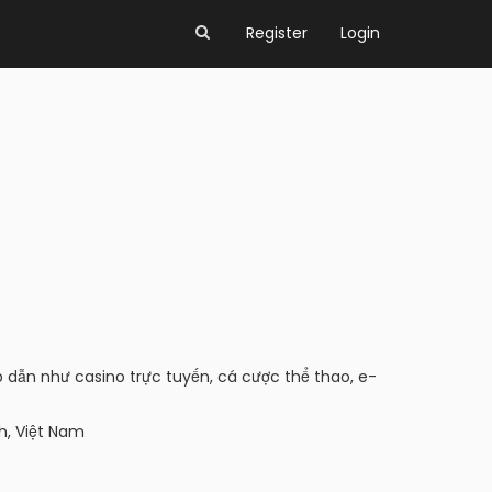
Register
Login
p dẫn như casino trực tuyến, cá cược thể thao, e-
h, Việt Nam