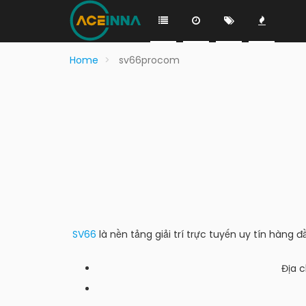
Home
sv66procom
SV66
là nền tảng giải trí trực tuyến uy tín hàng
Địa c