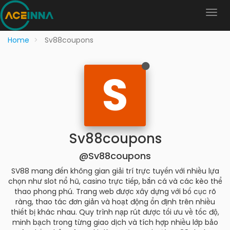
Home
Sv88coupons
S
Sv88coupons
@Sv88coupons
SV88 mang đến không gian giải trí trực tuyến với nhiều lựa
chọn như slot nổ hũ, casino trực tiếp, bắn cá và các kèo thể
thao phong phú. Trang web được xây dựng với bố cục rõ
ràng, thao tác đơn giản và hoạt động ổn định trên nhiều
thiết bị khác nhau. Quy trình nạp rút được tối ưu về tốc độ,
minh bạch trong từng giao dịch và tích hợp nhiều lớp bảo