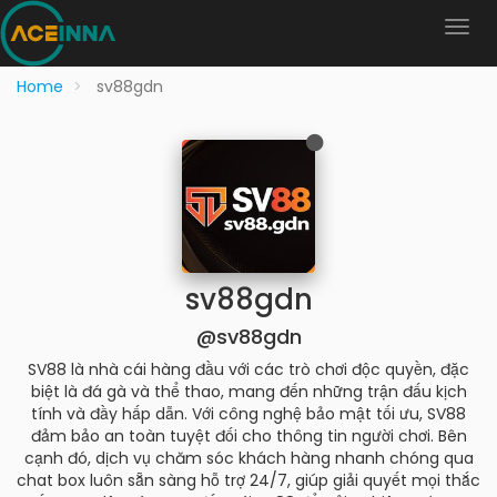
Home
sv88gdn
sv88gdn
@sv88gdn
SV88 là nhà cái hàng đầu với các trò chơi độc quyền, đặc
biệt là đá gà và thể thao, mang đến những trận đấu kịch
tính và đầy hấp dẫn. Với công nghệ bảo mật tối ưu, SV88
đảm bảo an toàn tuyệt đối cho thông tin người chơi. Bên
cạnh đó, dịch vụ chăm sóc khách hàng nhanh chóng qua
chat box luôn sẵn sàng hỗ trợ 24/7, giúp giải quyết mọi thắc