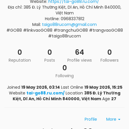
Website:
https://tai-go88.ru.com/
Địa chỉ: 385 Đ. Lý Thường Kiệt, Dĩ An, Hồ Chí Minh 840000,
Việt Nam
Hotline: 0968337812
Mail:
taigo88rucom@gmail.com
#GO88 #linkvaoGO88 #trangchuGO88 #trangvaoGO88
#taigo88rucom
0
0
64
0
Reputation
Posts
Profile views
Followers
0
Following
Joined
19 May 2026, 03:14
Last Online
19 May 2026, 15:25
Website
tai-go88.ru.com/
Location
385 Đ. Lý Thường
Kiệt, Dĩ An, Hồ Chí Minh 840000, Việt Nam
Age
27
Profile
More