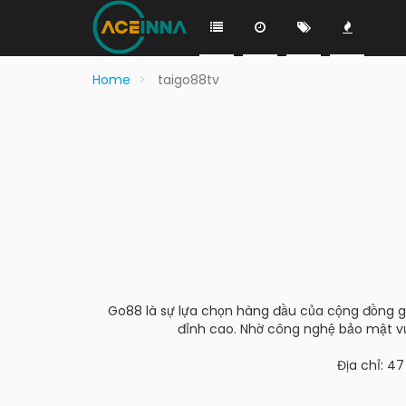
Home
taigo88tv
Go88 là sự lựa chọn hàng đầu của cộng đồng gam
đỉnh cao. Nhờ công nghệ bảo mật vư
Địa chỉ: 47