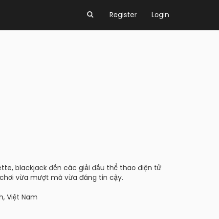
Register
Login
te, blackjack đến các giải đấu thể thao điện tử
 chơi vừa mượt mà vừa đáng tin cậy.
nh, Việt Nam