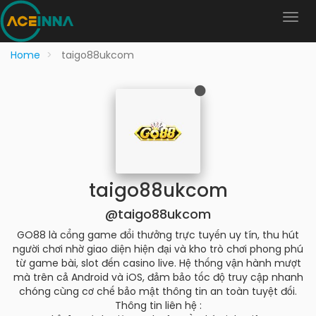
Home
taigo88ukcom
taigo88ukcom
@taigo88ukcom
GO88 là cổng game đổi thưởng trực tuyến uy tín, thu hút
người chơi nhờ giao diện hiện đại và kho trò chơi phong phú
từ game bài, slot đến casino live. Hệ thống vận hành mượt
mà trên cả Android và iOS, đảm bảo tốc độ truy cập nhanh
chóng cùng cơ chế bảo mật thông tin an toàn tuyệt đối.
Thông tin liên hệ :