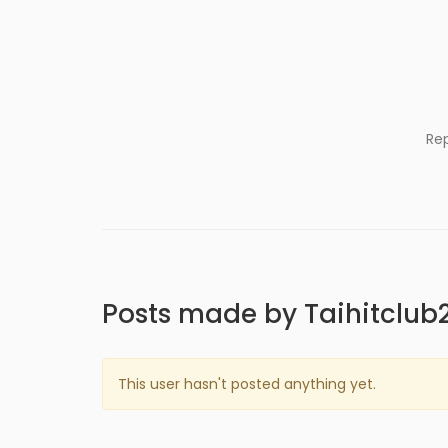
Re
Posts made by Taihitclub
This user hasn't posted anything yet.