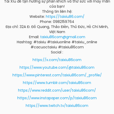
Tài Xỉu để tận hưởng sự phấn khích và thử sức với may mắn
của bạn!
Thông tin liên hệ:
Website:
https://taixiu86.com/
Phone: 0982159764
Địa chỉ: 32A Đ. Đỗ Quang, Thảo Điền, Thủ Đức, Hồ Chí Minh,
Việt Nam
Email:
taixiu86com@gmail.com
Hashtag: #taixiu #taixiuonline #taixiu_online
#cacuoctaixiu #taixiu86com
Social :
https://x.com/taixiu86com
https://www.youtube.com/@taixiu86com
https://www.pinterest.com/taixiu86com/_profile/
https://www.tumblr.com/taixiu86com
https://www.reddit.com/user/taixiu86com/
https://www.instapaper.com/p/taixiu86com
https://www.twitch.tv/taixiu86com