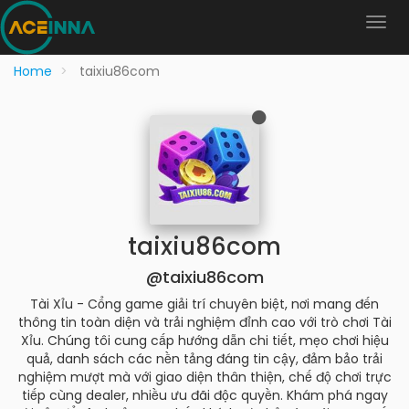
Home
taixiu86com
taixiu86com
@taixiu86com
Tài Xỉu - Cổng game giải trí chuyên biệt, nơi mang đến
thông tin toàn diện và trải nghiệm đỉnh cao với trò chơi Tài
Xỉu. Chúng tôi cung cấp hướng dẫn chi tiết, mẹo chơi hiệu
quả, danh sách các nền tảng đáng tin cậy, đảm bảo trải
nghiệm mượt mà với giao diện thân thiện, chế độ chơi trực
tiếp cùng dealer, nhiều ưu đãi độc quyền. Khám phá ngay