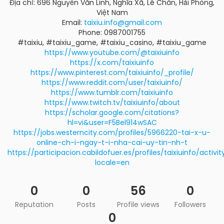
Địa chỉ: 696 Nguyễn Văn Linh, Nghĩa Xã, Lê Chân, Hải Phòng,
Việt Nam
Email:
taixiu.info@gmail.com
Phone: 0987001755
#taixiu, #taixiu_game, #taixiu_casino, #taixiu_game
https://www.youtube.com/@taixiuinfo
https://x.com/taixiuinfo
https://www.pinterest.com/taixiuinfo/_profile/
https://www.reddit.com/user/taixiuinfo/
https://www.tumblr.com/taixiuinfo
https://www.twitch.tv/taixiuinfo/about
https://scholar.google.com/citations?
hl=vi&user=F5Bel914wSAC
https://jobs.westerncity.com/profiles/5966220-tai-x-u-
online-ch-i-ngay-t-i-nha-cai-uy-tin-nh-t
https://participacion.cabildofuer.es/profiles/taixiuinfo/activit
locale=en
0
0
56
0
Reputation
Posts
Profile views
Followers
0