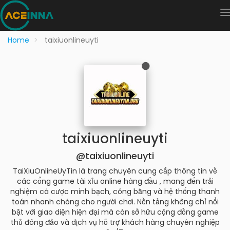
Home
taixiuonlineuyti
taixiuonlineuyti
@taixiuonlineuyti
TaiXiuOnlineUyTin là trang chuyên cung cấp thông tin về
các cổng game tài xỉu online hàng đầu , mang đến trải
nghiệm cá cược minh bạch, công bằng và hệ thống thanh
toán nhanh chóng cho người chơi. Nền tảng không chỉ nổi
bật với giao diện hiện đại mà còn sở hữu cộng đồng game
thủ đông đảo và dịch vụ hỗ trợ khách hàng chuyên nghiệp