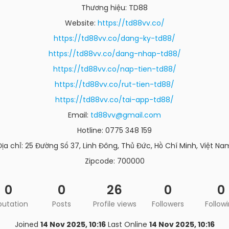
Thương hiệu: TD88
Website:
https://td88vv.co/
https://td88vv.co/dang-ky-td88/
https://td88vv.co/dang-nhap-td88/
https://td88vv.co/nap-tien-td88/
https://td88vv.co/rut-tien-td88/
https://td88vv.co/tai-app-td88/
Email:
td88vv@gmail.com
Hotline: 0775 348 159
Địa chỉ: 25 Đường Số 37, Linh Đông, Thủ Đức, Hồ Chí Minh, Việt Na
Zipcode: 700000
0
0
26
0
0
putation
Posts
Profile views
Followers
Follow
Joined
14 Nov 2025, 10:16
Last Online
14 Nov 2025, 10:16