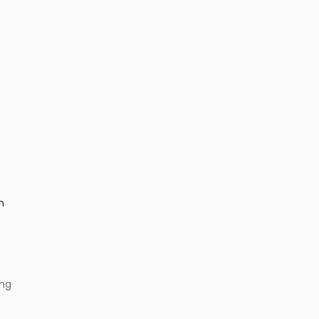
m
ing