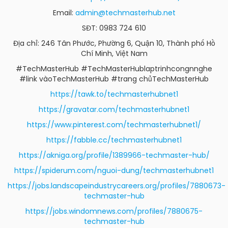
Email:
admin@techmasterhub.net
SĐT: 0983 724 610
Địa chỉ: 246 Tân Phước, Phường 6, Quận 10, Thành phố Hồ
Chí Minh, Việt Nam
#TechMasterHub #TechMasterHublaptrinhcongnnghe
#link vàoTechMasterHub #trang chủTechMasterHub
https://tawk.to/techmasterhubnet1
https://gravatar.com/techmasterhubnet1
https://www.pinterest.com/techmasterhubnet1/
https://fabble.cc/techmasterhubnet1
https://akniga.org/profile/1389966-techmaster-hub/
https://spiderum.com/nguoi-dung/techmasterhubnet1
https://jobs.landscapeindustrycareers.org/profiles/7880673-
techmaster-hub
https://jobs.windomnews.com/profiles/7880675-
techmaster-hub