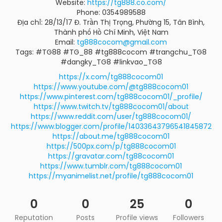
Website:
https://tg888.co.com/
Phone: 0354989588
Địa chỉ: 28/13/17 Đ. Trần Thị Trọng, Phường 15, Tân Bình,
Thành phố Hồ Chí Minh, Việt Nam
Email:
tg888cocom@gmail.com
Tags: #TG88 #TG_88 #tg888cocom #trangchu_TG8
#dangky_TG8 #linkvao_TG8
https://x.com/tg888cocom01
https://www.youtube.com/@tg888cocom01
https://www.pinterest.com/tg888cocom01/_profile/
https://www.twitch.tv/tg888cocom01/about
https://www.reddit.com/user/tg888cocom01/
https://www.blogger.com/profile/14033643796541845872
https://about.me/tg888cocom01
https://500px.com/p/tg888cocom01
https://gravatar.com/tg88cocom01
https://www.tumblr.com/tg888cocom01
https://myanimelist.net/profile/tg888cocom01
0
0
25
0
Reputation
Posts
Profile views
Followers