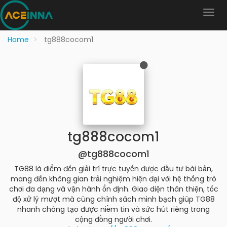
Home
tg888cocom1
tg888cocom1
@tg888cocom1
TG88 là điểm đến giải trí trực tuyến được đầu tư bài bản,
mang đến không gian trải nghiệm hiện đại với hệ thống trò
chơi đa dạng và vận hành ổn định. Giao diện thân thiện, tốc
độ xử lý mượt mà cùng chính sách minh bạch giúp TG88
nhanh chóng tạo được niềm tin và sức hút riêng trong
cộng đồng người chơi.