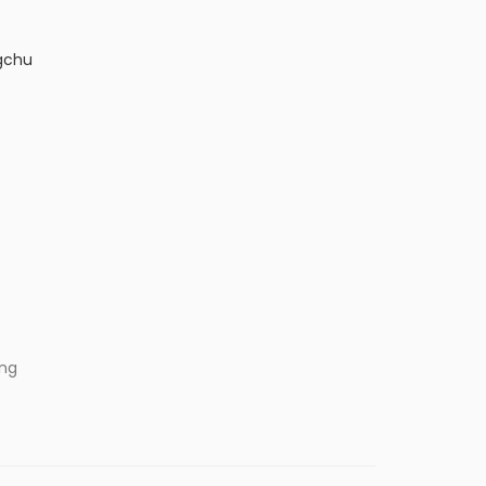
gchu
ing