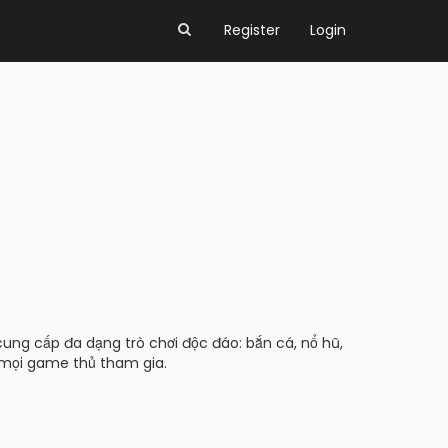
Register
Login
cung cấp đa dạng trò chơi độc đáo: bắn cá, nổ hũ,
g mọi game thủ tham gia.