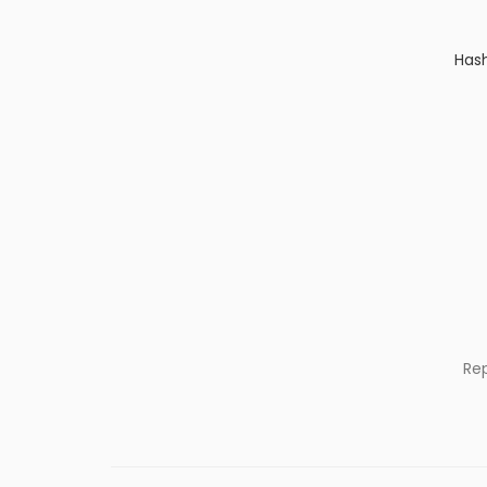
Has
Re