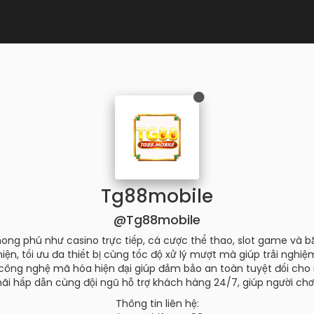
Tg88mobile
@Tg88mobile
 phong phú như casino trực tiếp, cá cược thể thao, slot game và b
hiện, tối ưu đa thiết bị cùng tốc độ xử lý mượt mà giúp trải nghi
công nghệ mã hóa hiện đại giúp đảm bảo an toàn tuyệt đối cho 
i hấp dẫn cùng đội ngũ hỗ trợ khách hàng 24/7, giúp người chơ
Thông tin liên hệ: