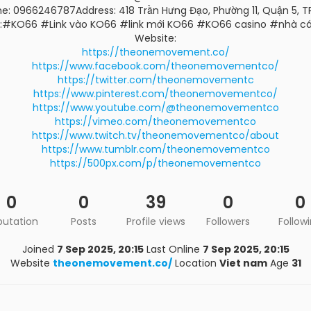
ine: 0966246787Address: 418 Trần Hưng Đạo, Phường 11, Quận 5, 
ag:#KO66 #Link vào KO66 #link mới KO66 #KO66 casino #nhà c
Website:
https://theonemovement.co/
https://www.facebook.com/theonemovementco/
https://twitter.com/theonemovementc
https://www.pinterest.com/theonemovementco/
https://www.youtube.com/@theonemovementco
https://vimeo.com/theonemovementco
https://www.twitch.tv/theonemovementco/about
https://www.tumblr.com/theonemovementco
https://500px.com/p/theonemovementco
0
0
39
0
0
putation
Posts
Profile views
Followers
Follow
Joined
7 Sep 2025, 20:15
Last Online
7 Sep 2025, 20:15
Website
theonemovement.co/
Location
Viet nam
Age
31