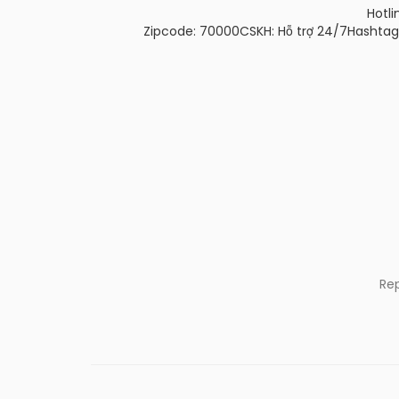
Hotl
Zipcode: 70000CSKH: Hỗ trợ 24/7Hasht
Re