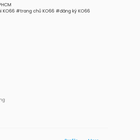
TPHCM
ái KO66 #trang chủ KO66 #đăng ký KO66
ing