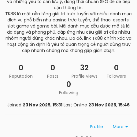
và những yếu tố cần lưu ý, đồng thời chuẩn SEO để dễ tiếp
cận thông tin.
TK88 là một nền tảng giải trí trực tuyến với nhiều danh mục
dịch vụ phổ biến như casino trực tuyến, thể thao, esports,
slot game và game bài. Mỗi danh mục đều được mô tả là
đa dạng và phong phú, đáp ứng nhu cầu giải trí của nhiều
nhóm người dùng khác nhau. Do đó, link TK88 chính xác và
hoạt động ổn định là yếu tố quan trọng để người dùng truy
cập nhanh chóng mà không gặp gián đoạn.
0
0
32
0
Reputation
Posts
Profile views
Followers
0
Following
Joined
23 Nov 2025, 15:31
Last Online
23 Nov 2025, 15:46
Profile
More