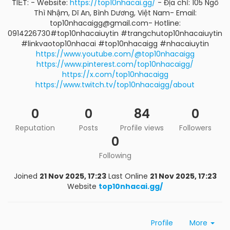
TIẾT: - Website:
https://top10nhacai.gg/
- Địa chỉ: 105 Ngô
Thì Nhậm, Dĩ An, Bình Dương, Việt Nam- Email:
top10nhacaigg@gmail.com- Hotline:
0914226730#top10nhacaiuytin #trangchutop10nhacaiuytin
#linkvaotop10nhacai #top10nhacaigg #nhacaiuytin
https://www.youtube.com/@top10nhacaigg
https://www.pinterest.com/top10nhacaigg/
https://x.com/top10nhacaigg
https://www.twitch.tv/top10nhacaigg/about
0
0
84
0
Reputation
Posts
Profile views
Followers
0
Following
Joined
21 Nov 2025, 17:23
Last Online
21 Nov 2025, 17:23
Website
top10nhacai.gg/
Profile
More