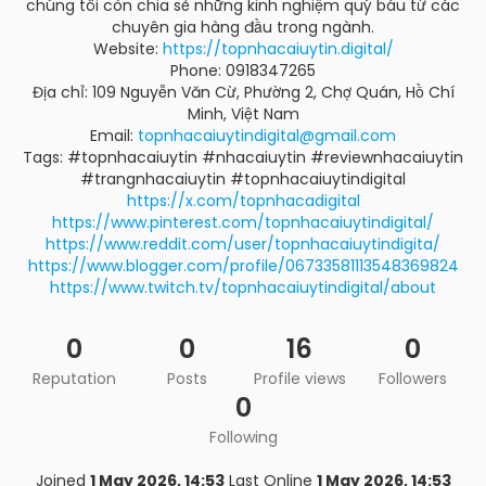
chúng tôi còn chia sẻ những kinh nghiệm quý báu từ các
chuyên gia hàng đầu trong ngành.
Website:
https://topnhacaiuytin.digital/
Phone: 0918347265
Địa chỉ: 109 Nguyễn Văn Cừ, Phường 2, Chợ Quán, Hồ Chí
Minh, Việt Nam
Email:
topnhacaiuytindigital@gmail.com
Tags: #topnhacaiuytin #nhacaiuytin #reviewnhacaiuytin
#trangnhacaiuytin #topnhacaiuytindigital
https://x.com/topnhacadigital
https://www.pinterest.com/topnhacaiuytindigital/
https://www.reddit.com/user/topnhacaiuytindigita/
https://www.blogger.com/profile/06733581113548369824
https://www.twitch.tv/topnhacaiuytindigital/about
0
0
16
0
Reputation
Posts
Profile views
Followers
0
Following
Joined
1 May 2026, 14:53
Last Online
1 May 2026, 14:53