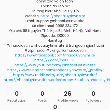
chính xác và an toàn.
Thông tin liên hệ:
Thương hiệu: Nhà Cái Uy Tín
Website:
https://nhacaiuytinvn.site
Email: support@nhacaiuytinvn.site
Số điện thoại: 0968 334 172
Địa chỉ: 98 Nguyễn Thái Học, Ba Đình, Hà Nội, Việt Nam
Zipcode: 100000
Hashtag:
#nhacaiuytin #nhacaiuytinvnsite #trangdanhgianhacai
#topnhacai #trangchunhacaiuytin
https://www.facebook.com/nhacaiuytinvnsite
https://x.com/cai60595
https://www.youtube.com/@nhacaiuytinvnsite
https://www.pinterest.com/nhacaiuytinvnsite/_profile/
https://www.reddit.com/user/nhacaiuytinvnsite/
https://nhacaiuytinvnsite.wordpress.com/author/nhacaiuytin
0
0
26
0
Reputation
Posts
Profile views
Followers
0