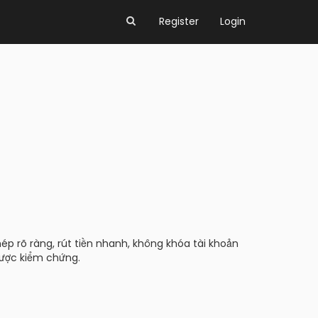
Register
Login
hép rõ ràng, rút tiền nhanh, không khóa tài khoản
 được kiểm chứng.