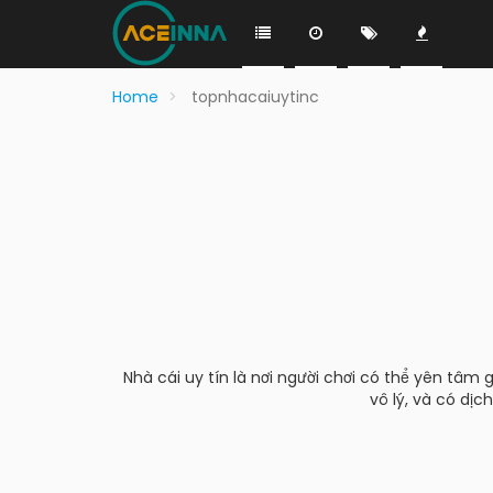
Home
topnhacaiuytinc
Nhà cái uy tín là nơi người chơi có thể yên tâm 
vô lý, và có dịc