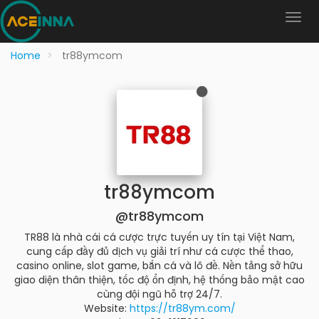
Home
tr88ymcom
tr88ymcom
@tr88ymcom
TR88 là nhà cái cá cược trực tuyến uy tín tại Việt Nam,
cung cấp đầy đủ dịch vụ giải trí như cá cược thể thao,
casino online, slot game, bắn cá và lô đề. Nền tảng sở hữu
giao diện thân thiện, tốc độ ổn định, hệ thống bảo mật cao
cùng đội ngũ hỗ trợ 24/7.
Website:
https://tr88ym.com/